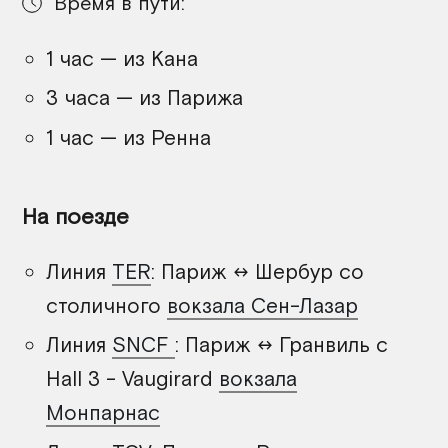
Время в пути:
1 час — из Кана
3 часа — из Парижа
1 час — из Ренна
На поезде
Линия
TER
: Париж ↔ Шербур со
столичного
вокзала Сен-Лазар
Линия
SNCF
: Париж ↔ Гранвиль с
Hall 3 - Vaugirard
вокзала
Монпарнас