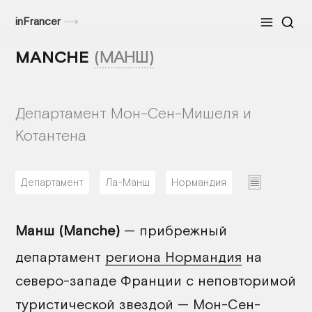
inFrancer
⟶
Меню
MANCHE
(МАНШ)
Департамент Мон-Сен-Мишеля и
Котантена
Департамент
Ла-Манш
Нормандия
31/07/2026
Манш (Manche)
— прибрежный
департамент
региона Нормандия
на
северо-западе Франции с неповторимой
туристической звездой — Мон-Сен-