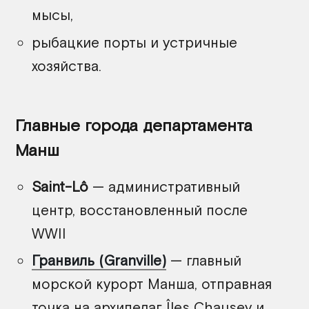
мысы,
рыбацкие порты и устричные
хозяйства.
Главные города департамента
Манш
Saint-Lô
— административный
центр, восстановленный после
WWII
Гранвиль (Granville)
— главный
морской курорт Манша, отправная
точка на архипелаг Îles Chausey и