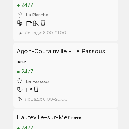
● 24/7
La Plancha
Лошади: 8.00-21.00
Agon-Coutainville - Le Passous
пляж
● 24/7
Le Passous
Лошади: 8.00-20.00
Hauteville-sur-Mer
пляж
● 24/7