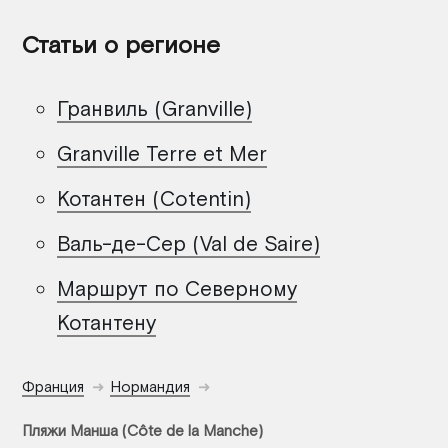
Статьи о регионе
Гранвиль (Granville)
Granville Terre et Mer
Котантен (Cotentin)
Валь-де-Сер (Val de Saire)
Маршрут по Северному
Котантену
Франция
Нормандия
Пляжи Манша (Côte de la Manche)