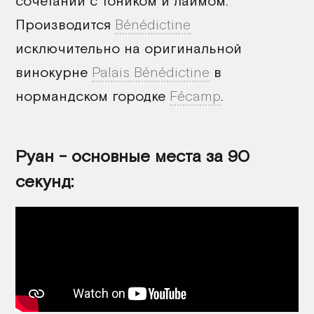
сочетании с тоником и лаймом.
Производится
Bénédictine
исключительно на оригинальной
винокурне
Palais Bénédictine
в
нормандском городке
Fécamp
.
Руан - основные места за 90
секунд: