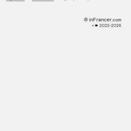
🄎 inFrancer
.com