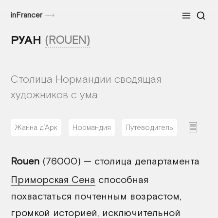
inFrancer
⟶
Меню
РУАН
(ROUEN)
Cтолица Нормандии сводящая
художников с ума
Жанна д’Арк
Нормандия
Путеводитель
13/03/2026
Rouen
(76000) — столица департамента
Приморская Сена
способная
похвастаться почтенным возрастом,
громкой историей, исключительной