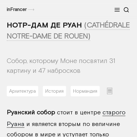
inFrancer
⟶
Меню
НОТР-ДАМ ДЕ РУАН
(CATHÉDRALE
NOTRE-DAME DE ROUEN)
Собор, которому Моне посвятил 31
картину и 47 набросков
Архитектура
История
Нормандия
22/05/2026
Руанский собор
стоит в центре
старого
Руана
и является вторым по величине
собором в мире и уступает только