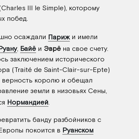
(Charles III le Simple), которому
х побед.
пешно осаждали
Париж
и имели
Руану
,
Байё
и
Эврё
на свое счету.
сь заключением исторического
 (Traité de Saint-Clair-sur-Epte)
а верность королю и обещал
правление земли в низовьях Сены,
ся
Нормандией
.
ревратить банду разбойников с
 Европы покоится в
Руанском