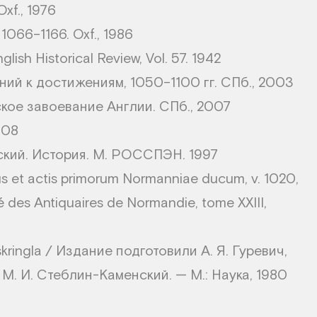
xf., 1976
1066–1166. Oxf., 1986
lish Historical Review, Vol. 57. 1942
ний к достижениям, 1050–1100 гг. СПб., 2003
ское завоевание Англии. СПб., 2007
008
ский. История. М. РОССПЭН. 1997
s et actis primorum Normanniae ducum, v. 1020,
té des Antiquaires de Normandie, tome XXIII,
ringla / Издание подготовили А. Я. Гуревич,
, М. И. Стеблин-Каменский. — М.: Наука, 1980