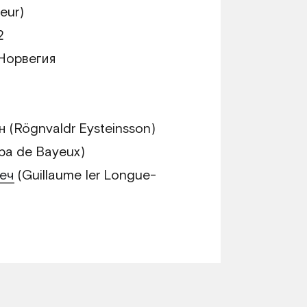
eur)
2
Норвегия
(Rögnvaldr Eysteinsson)
pa de Bayeux)
Меч
(Guillaume Ier Longue-