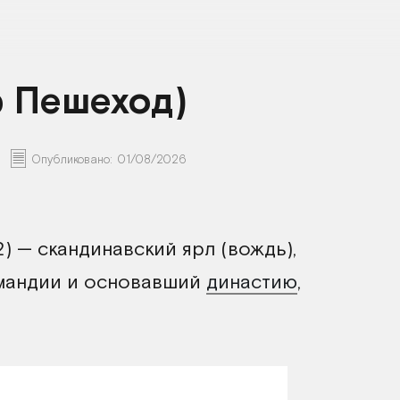
 Пешеход)
Опубликовано:
01/08/2026
32) — скандинавский ярл (вождь),
мандии и основавший
династию
,