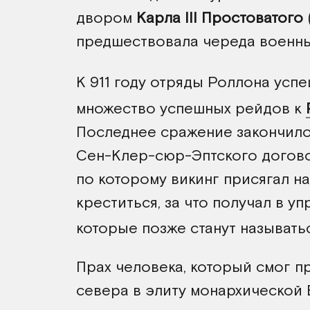
двором
Карла III Простоватого
предшествовала череда военны
К 911 году отряды Роллона ус
множество успешных рейдов к
Последнее сражение закончило
Сен-Клер-сюр-Эптского договора
по которому викинг присягал н
креститься, за что получал в у
которые позже станут называть
Прах человека, который смог п
севера в элиту монархической