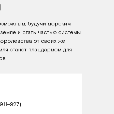
я
озможным, будучи морским
 земле и стать частью системы
оролевства от своих же
емля станет плацдармом для
ов.
911–927)