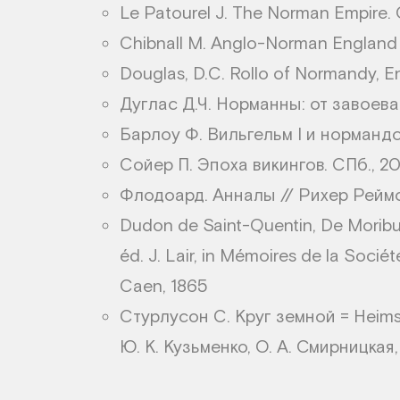
Le Patourel J. The Norman Empire. O
Chibnall M. Anglo-Norman England 
Douglas, D.C. Rollo of Normandy, Eng
Дуглас Д.Ч. Норманны: от завоева
Барлоу Ф. Вильгельм I и норманд
Сойер П. Эпоха викингов. СПб., 2
Флодоард. Анналы // Рихер Рейм
Dudon de Saint-Quentin, De Moribu
éd. J. Lair, in Mémoires de la Socié
Caen, 1865
Стурлусон С. Круг земной = Heimsk
Ю. К. Кузьменко, О. А. Смирницкая