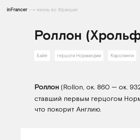
inFrancer
⟶
жизнь во Франции
Роллон (Хрольф
Байё
герцоги Нормандии
Каролинги
Роллон
(Rollon, ок. 860 — ок. 9
ставший первым герцогом Нор
что покорит Англию.