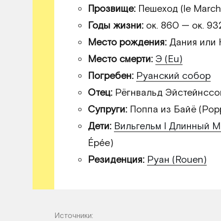
Прозвище:
Пешеход (le March
Годы жизни:
ок. 860 — ок. 93
Место рождения:
Дания или 
Место смерти:
Э (Eu)
Погребен:
Руанский собор
Отец:
Рёгнвальд Эйстейнссон 
Супруги:
Поппа из Байё (Pop
Дети:
Вильгельм I Длинный 
Épée)
Резиденция:
Руан (Rouen)
Источники: