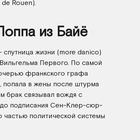
 de Rouen).
Поппа из Байё
— спутница жизни (more danico)
 Вильгельма Первого. По самой
дочерью франкского графа
), попала в жены после штурма
ом брак связывал вождя с
 до подписания Сен-Клер-сюр-
о частью политической системы