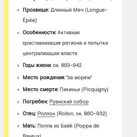
Прозвище:
Длинный Меч (Longue-
Épée)
Особенности:
Активная
христианизация региона и попытки
централизации власти
Годы жизни:
ок. 893–942
Место рождения:
"за морем"
Место смерти:
Пикиньи (Picquigny)
Погребен:
Руанский собор
Отец:
Роллон
(Rollon, ок. 860–932)
Мать:
Поппа из Байё (Poppa de
Bayeux)