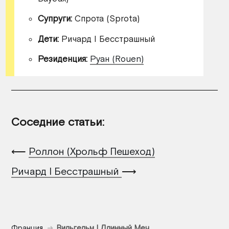
Супруги:
Спрота (Sprota)
Дети:
Ричард I Бесстрашный
Резиденция:
Руан (Rouen)
Соседние статьи:
⟵
Роллон (Хрольф Пешеход)
Ричард I Бесстрашный
⟶
Франция
Вильгельм I Длинный Меч