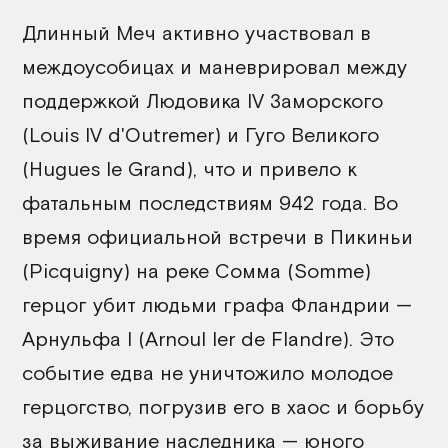
Длинный Меч активно участвовал в
междоусобицах и маневрировал между
поддержкой Людовика IV Заморского
(Louis IV d'Outremer) и Гуго Великого
(Hugues le Grand), что и привело к
фатальным последствиям 942 года. Во
время официальной встречи в Пикиньи
(Picquigny) на реке Сомма (Somme)
герцог убит людьми графа Фландрии —
Арнульфа I (Arnoul Ier de Flandre). Это
событие едва не уничтожило молодое
герцогство, погрузив его в хаос и борьбу
за выживание наследника — юного