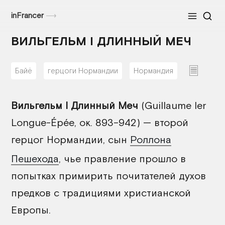
inFrancer
⟶
Меню
ВИЛЬГЕЛЬМ I ДЛИННЫЙ МЕЧ
Байё
герцоги Нормандии
Нормандия
01/08/2026
Вильгельм I Длинный Меч
(Guillaume Ier
Longue-Épée, ок. 893–942) — второй
герцог Нормандии, сын
Роллона
Пешехода
, чье правление прошло в
попытках примирить почитателей духов
предков с традициями христианской
Европы.