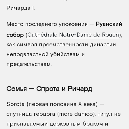
Ричарда I.
Место последнего упокоения —
Руанский
собор
(
Cathédrale Notre-Dame de Rouen
),
как символ преемственности династии
неподвластной убийствам и
предательствам.
Семья — Спрота и Ричард
Sprota (первая половина X века) —
спутница герцога (more danico), титул не
признаваемый церковным браком и