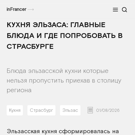
inFrancer
⟶
Меню
КУХНЯ ЭЛЬЗАСА: ГЛАВНЫЕ
БЛЮДА И ГДЕ ПОПРОБОВАТЬ В
СТРАСБУРГЕ
Блюда эльзасской кухни которые
нельзя пропустить приехав в столицу
региона
Кухня
Страсбург
Эльзас
01/08/2026
Эльзасская кухня сформировалась на