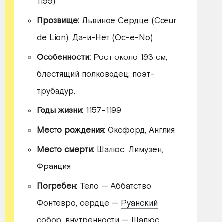
1199)
Прозвище:
Львиное Сердце (Cœur
de Lion), Да-и-Нет (Oc-e-No)
Особенности:
Рост около 193 см,
блестящий полководец, поэт-
трубадур.
Годы жизни:
1157–1199
Место рождения:
Оксфорд, Англия
Место смерти:
Шалюс, Лимузен,
Франция
Погребен:
Тело — Аббатство
Фонтевро, сердце —
Руанский
собор
, внутренности — Шалюс