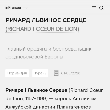
inFrancer
⟶
Меню
РИЧАРД ЛЬВИНОЕ СЕРДЦЕ
(RICHARD I CŒUR DE LION)
Главный бродяга и беспредельщик
средневековой Европы
Нормандия
Турень
01/08/2026
Ричард I Львиное Сердце
(Richard Cœur
de Lion, 1157–1199) — король Англии из
Анжуйской династии Плантагенетов,