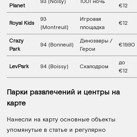
93 (Noisy)
1001 ночь
Planet
€12
93
Игровая
Royal Kids
€12
(Montreuil)
площадка
Crazy
Динозавры /
94 (Bonneuil)
€19.90
Park
Герои
до
LevPark
94 (Boissy)
Скалодром
€12
Парки развлечений и центры на
карте
Нанесли на карту основные объекты
упомянутые в статье и регулярно