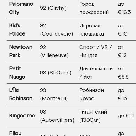
Palomano
Город
до
92 (Clichy)
City
профессий
€13.5
Kid's
92
Игровая
от
Palace
(Courbevoie)
площадка
€10
Newtown
92
Спорт / VR /
от
Park
(Villeneuve)
Ниндзя
€12
Petit
Для малышей
от
93 (St Ouen)
Nuage
/ Уют
€5.5
L'Île
93
Робинзон
до
Robinson
(Montreuil)
Крузо
€15
93
Гигантский
Kingooroo
до €11
(Aubervilliers)
(1300м²)
Filou
до