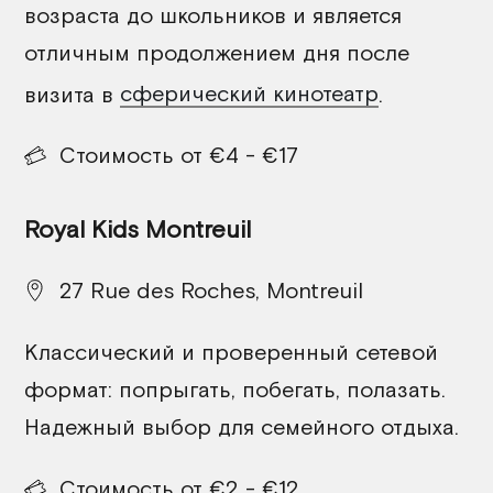
возраста до школьников и является
Сена-Сен-Дени (93)
отличным продолжением дня после
Валь-де-Марн (94)
визита в
сферический кинотеатр
.
Val-d'Oise (95)
Стоимость от €4 - €17
Seine-et-Marne (77)
Yvelines (78)
Royal Kids Montreuil
Royal Kids — сеть крытых игровых парков
27 Rue des Roches, Montreuil
Palomano — ролевые игровые
пространства
Классический и проверенный сетевой
Gulli Parc
формат: попрыгать, побегать, полазать.
Надежный выбор для семейного отдыха.
Стоимость от €2 - €12