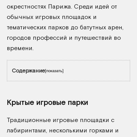
окрестностях Парижа. Среди идей от
обычных игровых площадок и
тематических парков до батутных арен,
городов профессий и путешествий во
времени.
Содержание
показать
L'île de Tortuga
Крытые игровые парки
Royal Kids Montreuil
Kid's Palace
Традиционные игровые площадки с
Filou Planet
лабиринтами, несколькими горками и
Newtown Park