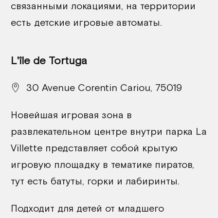
связанными локациями, на территории
Kingooroo
есть детские игровые автоматы.
L'île de Tortuga
Palomano Story
Palomano City
30 Avenue Corentin Cariou, 75019
L'Île Robinson
Новейшая игровая зона в
Crazy Park
развлекательном центре внутри парка La
LevPark
Villette представляет собой крытую
игровую площадку в тематике пиратов,
Le Petit Nuage
тут есть батуты, горки и лабиринты.
Париж (75)
Подходит для детей от младшего
О-де-Сен (92)