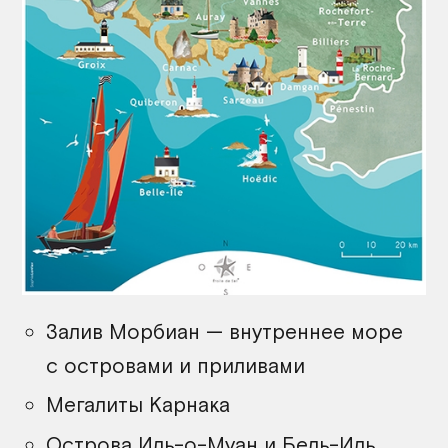
Залив Морбиан — внутреннее море
с островами и приливами
Мегалиты Карнака
Острова Иль-о-Муан и Бель-Иль