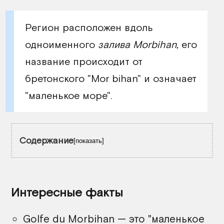
Регион расположен вдоль
одноименного
залива Morbihan,
его
название происходит от
бретонского "Mor bihan" и означает
"маленькое море".
Содержание
показать
Побережья
Интересные факты
Соседние регионы
Golfe du Morbihan — это "маленькое