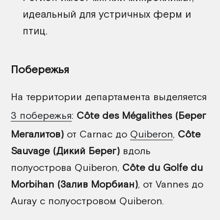
идеальный для устричных ферм и
птиц.
Побережья
На территории департамента выделяется
3 побережья
:
Côte des Mégalithes (Берег
Мегалитов)
от Carnac до
Quiberon
,
Côte
Sauvage (Дикий Берег)
вдоль
полуострова Quiberon,
Côte du Golfe du
Morbihan (Залив Морбиан)
, от Vannes до
Auray с полуостровом Quiberon.