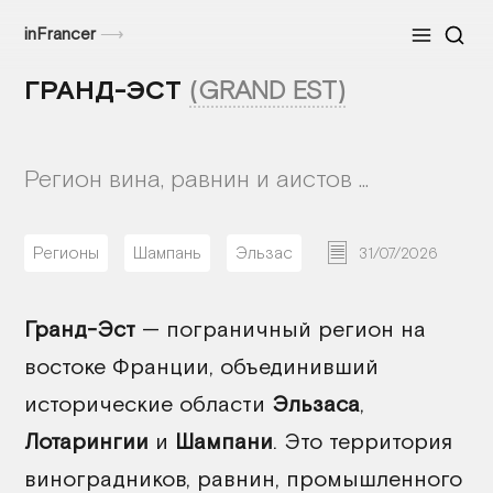
inFrancer
⟶
Меню
ГРАНД-ЭСТ
(GRAND EST)
Регион вина, равнин и аистов ...
Регионы
Шампань
Эльзас
31/07/2026
Гранд-Эст
— пограничный регион на
востоке Франции, объединивший
исторические области
Эльзаса
,
Лотарингии
и
Шампани
. Это территория
виноградников, равнин, промышленного