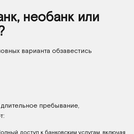
нк, необанк или
?
новных варианта обзавестись
 длительное пребывание,
т:
олный доступ к банковским услугам, включая