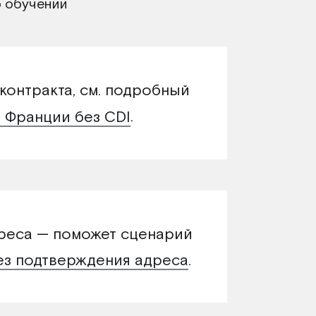
б обучении
 контракта, см. подробный
о Франции без CDI
.
дреса — поможет сценарий
ез подтверждения адреса
.