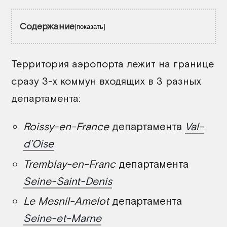
Содержание
показать
Автобус
Территория аэропорта лежит на границе
сразу 3-х коммун входящих в 3 разных
Ночной автобус
департамента:
Экспрессы RoissyBus
Disneyland Magical Shuttle
Roissy-en-France
департамента
Val-
Parc Astérix Shuttle
d’Oise
Электричка RER
Tremblay-en-Franc
департамента
Поезд
Seine-Saint-Denis
Метро
Le Mesnil-Amelot
департамента
Такси
Seine-et-Marne