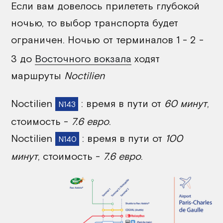
Если вам довелось прилететь глубокой
ночью, то выбор транспорта будет
ограничен. Ночью от терминалов 1 - 2 -
3 до
Восточного вокзала
ходят
маршруты
Noctilien
Noctilien
: время в пути от
60 минут
,
N143
стоимость -
7.6 евро
.
Noctilien
: время в пути от
100
N140
минут
, стоимость -
7.6 евро
.