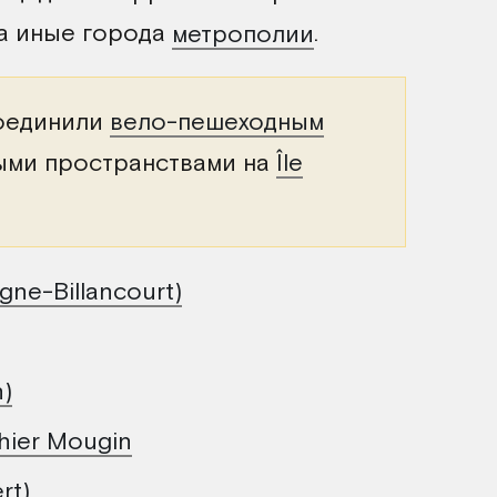
на иные города
метрополии
.
соединили
вело-пешеходным
ыми пространствами на
Île
ne-Billancourt)
n)
hier Mougin
rt)