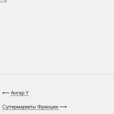
⟵
Ангар Y
Супермаркеты Франции
⟶