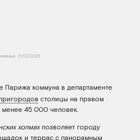
иковано:
31/07/2026
е Парижа коммуна в департаменте
пригородов
столицы на правом
 менее 45 000 человек.
нских холмах
позволяет городу
ощадок и террас с панорамным