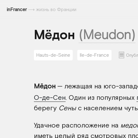
inFrancer
⟶
жизнь во Франции
Мёдон
(Meudon)
Hauts-de-Seine
Ile-de-France
Опубл
Мёдон
— лежащая на юго-запад
О-де-Сен
. Один из популярных
берегу
Сены
с населением чуть
Удачное расположение на
медо
иметь целый ряд смотровых пл