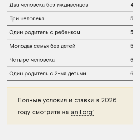
Два человека без иждивенцев
40 
Три человека
52 
Один родитель с ребенком
52 
Молодая семья без детей
52 
Четыре человека
62 
Один родитель с 2-мя детьми
62 
Полные условия и ставки в 2026
году смотрите на
anil.org