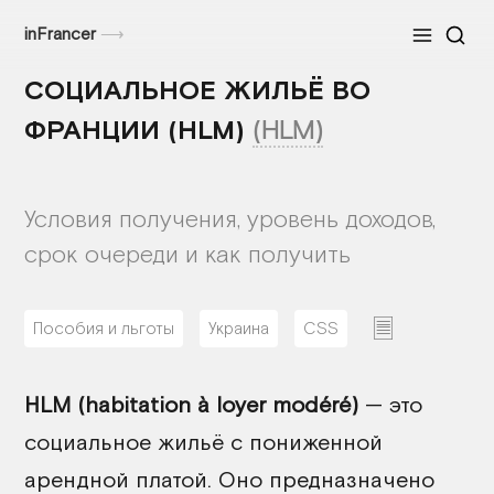
inFrancer
⟶
Меню
СОЦИАЛЬНОЕ ЖИЛЬЁ ВО
ФРАНЦИИ (HLM)
(HLM)
Условия получения, уровень доходов,
срок очереди и как получить
Пособия и льготы
Украина
CSS
04/06/2026
HLM (habitation à loyer modéré)
— это
социальное жильё с пониженной
арендной платой. Оно предназначено