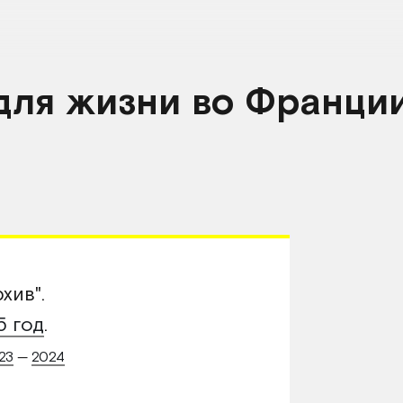
для жизни во Франции
хив".
5 год
.
23
—
2024