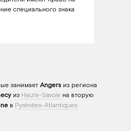
ние специального знака
вые занимает
Angers
из региона
ecy
из
Haute-Savoie
на вторую
nne
в
Pyrénées-Atlantiques