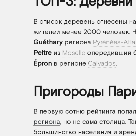
ТОП-3: Деревни
В список деревень отнесены н
жителей менее 2000 человек. Н
Guéthary
региона
Pyrénées-Atla
Peltre
из
Moselle
опередивший б
Épron
в регионе
Calvados
.
Пригороды Пар
В первую сотню рейтинга попа
региона
, но не сама столица. Т
большинство населения и арен