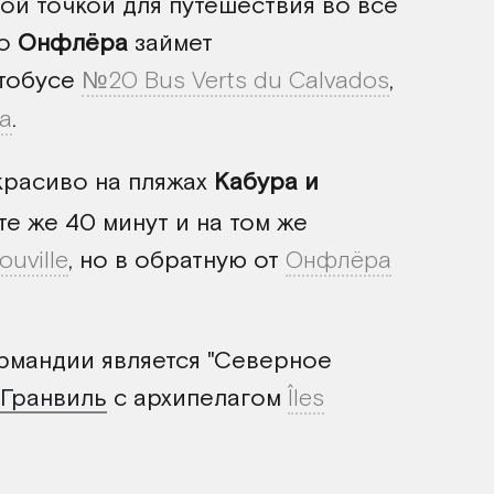
вой точкой для путешествия во все
до
Онфлёра
займет
втобусе
№20 Bus Verts du Calvados
,
а
.
 красиво на пляжах
Кабура и
те же 40 минут и на том же
ouville
, но в обратную от
Онфлёра
рмандии является "Северное
Гранвиль
с архипелагом
Îles