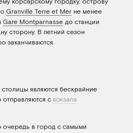
ему корсарскому городку, острову
по
Granville Terre et Mer
не менее
а
Gare Montparnasse
до станции
дну сторону. В летний сезон
о заканчиваются.
 столицы являются бескрайние
ю отправляются с
вокзала
ую очередь в город с самыми