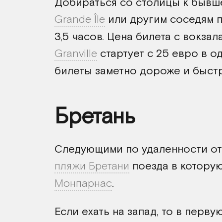
Добираться со столицы к бывш
Grande Île
или другим соседям 
3,5 часов. Цена билета с вокзал
Granville
стартует с 25 евро в о
билеты заметно дороже и быстр
Бретань
Следующими по удаленности от
пляжи Бретани
поезда в котору
Монпарнас
.
Если ехать на запад, то в перв