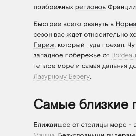
прибрежных
регионов
Франции
Быстрее всего рвануть в
Норм
сезон вас ждет относительно х
Париж
, который туда поехал. Ч
западное побережье от
Bordeau
теплое море и самая дальняя д
Лазурному Берегу
.
Самые близкие 
Ближайшее от столицы море - 
Манша
. Безусловными лидерами