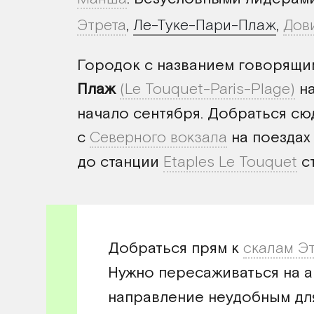
Этрета
,
Ле-Туке-Пари-Плаж
,
Дов
Городок с названием говорящи
Плаж
(Le Touquet-Paris-Plage)
на
начало сентября. Добраться сюд
с
Северного вокзала
на поезда
до станции
Etaples Le Touquet
ст
Добраться прям к
скалам Э
Нужно пересаживаться на а
направление неудобным дл