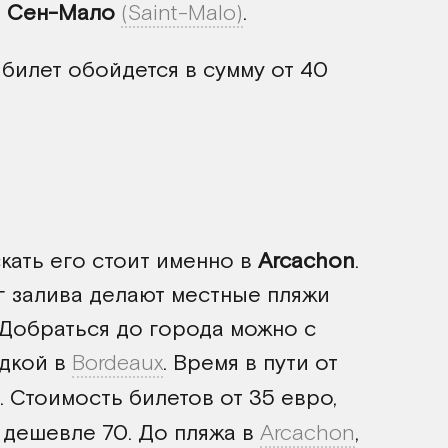
-
Сен-Мало
(Saint-Malo)
.
 билет обойдется в сумму от 40
я
скать его стоит именно в
Arcachon
.
г залива делают местные пляжи
 Добраться до города можно с
дкой в
Bordeaux
. Время в пути от
. Стоимость билетов от 35 евро,
о дешевле 70. До пляжа в
Arcachon
,