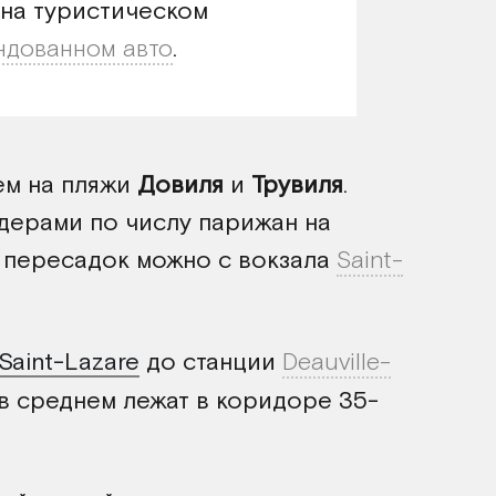
на туристическом
ндованном авто
.
ем на пляжи
Довиля
и
Трувиля
.
дерами по числу парижан на
з пересадок можно с вокзала
Saint-
Saint-Lazare
до станции
Deauville-
 в среднем лежат в коридоре 35-