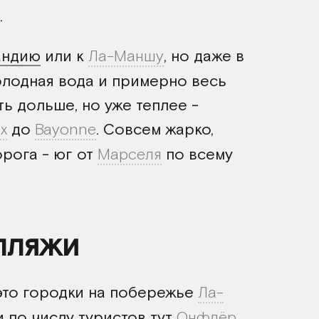
.
андию
или к
Ла-Маншу
, но даже в
олодная вода и примерно весь
уть дольше, но уже теплее -
x
до
Bayonne
. Совсем жарко,
орога - юг от
Марселя
по всему
пляжи
это городки на побережье
Ла-
 по числу туристов тут
Онфлёр
,