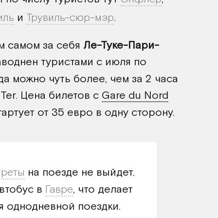
иль
и
Трувиль-сюр-мэр
.
м самом за себя
Ле-Туке-Пари-
воднен туристами с июля по
а можно чуть более, чем за 2 часа
х
Ter
. Цена билетов с
Gare du Nord
артует от 35 евро в одну сторону.
треты
на поезде не выйдет.
втобус в
Гавре
, что делает
я однодневной поездки.