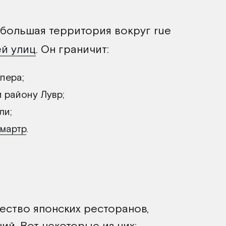
ебольшая территория вокруг rue
ей улиц
. Он граничит:
пера;
и району Лувр;
ли;
мартр
.
ество японских ресторанов,
ий. Вот некоторые из них: