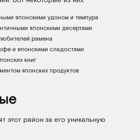
ными японскими удоном и темпура
нтичными японскими десертами
любителей рамена
офе и японскими сладостями
понских книг
ментом японских продуктов
ные
т этот район за его уникальную