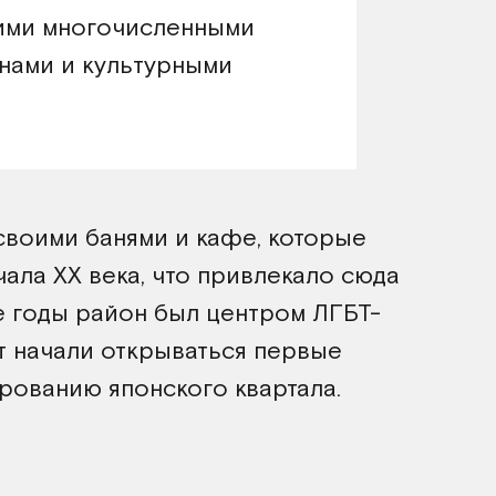
оими многочисленными
инами и культурными
своими банями и кафе, которые
чала XX века, что привлекало сюда
е годы район был центром ЛГБТ-
ут начали открываться первые
рованию японского квартала.