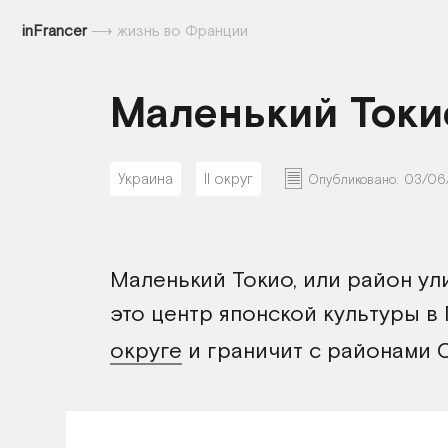
inFrancer
⟶
жизнь во Франции
Маленький Ток
Украина
II округ
Опубликовано:
03/06
Маленький Токио, или район ули
это центр японской культуры в
округе
и граничит с районами О