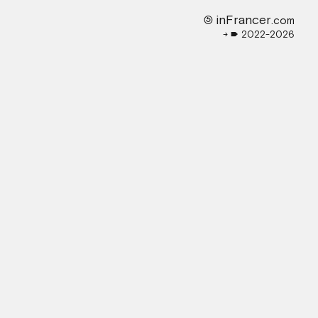
🄎 inFrancer
.com