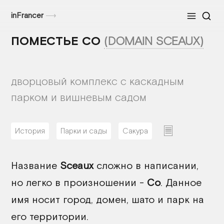
inFrancer
⟶
Меню
ПОМЕСТЬЕ СО
(DOMAIN SCEAUX)
дворцовый комплекс с каскадным
парком и вишневым садом
История
Парки и сады
Сакура
04/05/2026
Название
Sceaux
сложно в написании,
но легко в произношении -
Со
. Данное
имя носит город, домен, шато и парк на
его территории.