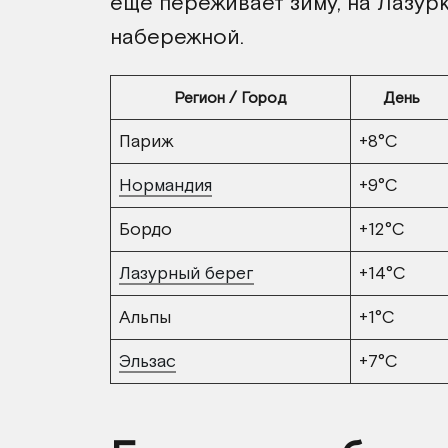
еще переживает зиму, на Лазур
набережной.
Регион / Город
День
Париж
+8°C
Нормандия
+9°C
Бордо
+12°C
Лазурный берег
+14°C
Альпы
+1°C
Эльзас
+7°C