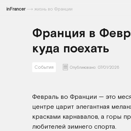
inFrancer
⟶
жизнь во Франции
Франция в Февра
куда поехать
События
Опубликовано:
07/01/2026
Февраль во Франции — это месяц
центре царит элегантная мелан
красками карнавалов, а горы п
любителей зимнего спорта.