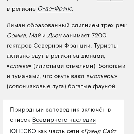
в регионе
О-де-Франс
.
Лиман образованный слиянием трех рек:
Сомма
,
Май
и
Дьен
занимает 7200
гектаров Северной Франции. Туристы
активно едут в регион за дюнами,
«
сликке
» (илистыми отмелями), болотами
и туманами, что окутывают «
мольеры
»
(солончаковые луга) богатые фауной.
Природный заповедник включён в
список
Всемирного наследия
ЮНЕСКО
как часть сети «
Гранд Сайт