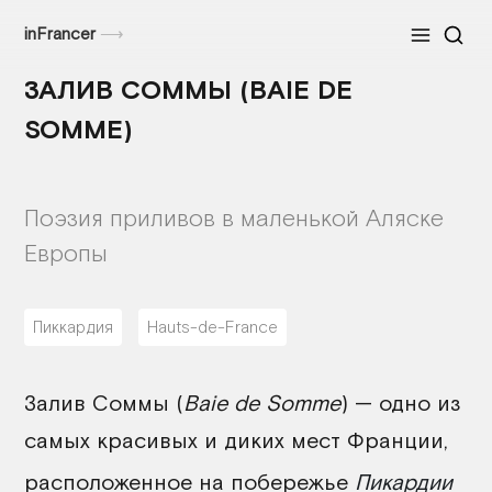
inFrancer
⟶
Меню
ЗАЛИВ СОММЫ (BAIE DE
SOMME)
Поэзия приливов в маленькой Аляске
Европы
Пиккардия
Hauts-de-France
Saint-Valery-sur-Somme
30/07/2026
Залив Соммы (
Baie de Somme
) — одно из
самых красивых и диких мест Франции,
расположенное на побережье
Пикардии